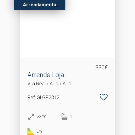
Arrendamento
330€
Arrenda Loja
Vila Real / Alijó / Alijó
Ref
: GLGP2312
2
65
m
1
Em