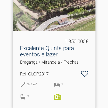
1.350.000€
Excelente Quinta para
eventos e lazer
Bragança / Mirandela / Frechas
Ref
: GLGP2317
2
241
m
7
7