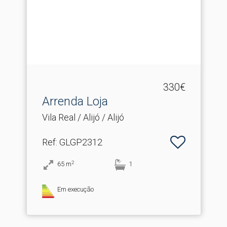
330€
Arrenda Loja
Vila Real / Alijó / Alijó
Ref
: GLGP2312
2
65
m
1
Em execução