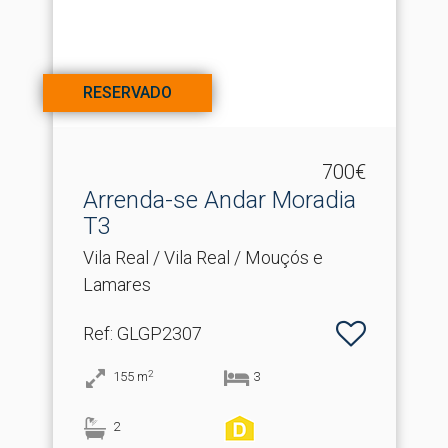
RESERVADO
700€
Arrenda-se Andar Moradia
T3
Vila Real / Vila Real / Mouçós e
Lamares
Ref
: GLGP2307
2
155
m
3
2