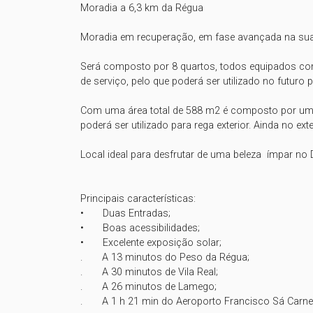
Moradia a 6,3 km da Régua

Moradia em recuperação, em fase avançada na sua 
Será composto por 8 quartos, todos equipados com c
de serviço, pelo que poderá ser utilizado no futuro p
Com uma área total de 588 m2 é composto por uma 
poderá ser utilizado para rega exterior. Ainda no ext
Local ideal para desfrutar de uma beleza  ímpar no 
Principais características: 

•	Duas Entradas;    

•	Boas acessibilidades;

•	Excelente exposição solar;

.       A 13 minutos do Peso da Régua;

.       A 30 minutos de Vila Real;

.       A 26 minutos de Lamego;

.       A 1 h 21 min do Aeroporto Francisco Sá Carneir