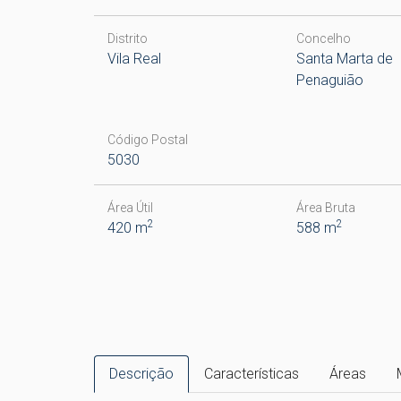
Distrito
Concelho
Vila Real
Santa Marta de
Penaguião
Código Postal
5030
Área Útil
Área Bruta
2
2
420 m
588 m
Descrição
Características
Áreas