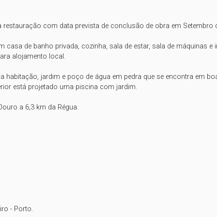
restauração com data prevista de conclusão de obra em Setembro d
asa de banho privada, cozinha, sala de estar, sala de máquinas e in
ara alojamento local.

habitação, jardim e poço de água em pedra que se encontra em boas
erior está projetado uma piscina com jardim.

Douro a 6,3 km da Régua.

o - Porto.
