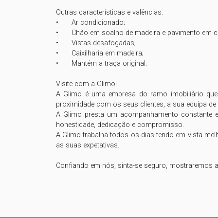
Outras características e valências:      

•	Ar condicionado;

•	Chão em soalho de madeira e pavimento em cerâmica;

•	Vistas desafogadas;

•	Caixilharia em madeira;

•	Mantém a traça original.

Visite com a Glimo!

A Glimo é uma empresa do ramo imobiliário que p
proximidade com os seus clientes, a sua equipa de p
A Glimo presta um acompanhamento constante em
honestidade, dedicação e compromisso.

A Glimo trabalha todos os dias tendo em vista mel
as suas expetativas.

Confiando em nós, sinta-se seguro, mostraremos a