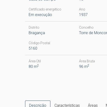
Certificado energético
Ano
Em execução
1937
Distrito
Concelho
Bragança
Torre de Monco
Código Postal
5160
Área Útil
Área Bruta
2
2
80 m
96 m
Descrição
Características
Áreas