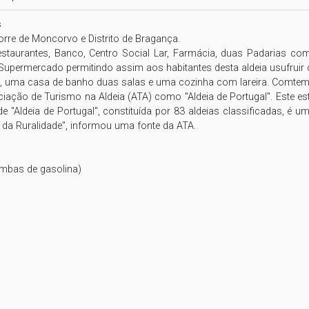


rre de Moncorvo e Distrito de Bragança.

estaurantes, Banco, Centro Social Lar, Farmácia, duas Padarias com
upermercado permitindo assim aos habitantes desta aldeia usufruir de
tos, uma casa de banho duas salas e uma cozinha com lareira. Comte
ciação de Turismo na Aldeia (ATA) como "Aldeia de Portugal". Este est
e "Aldeia de Portugal", constituída por 83 aldeias classificadas, é u
 da Ruralidade", informou uma fonte da ATA.

mbas de gasolina)
