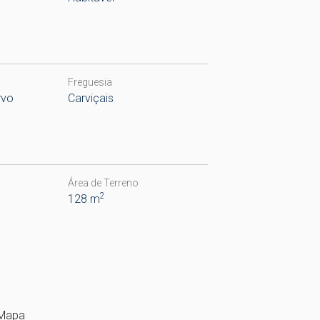
Freguesia
rvo
Carviçais
Área de Terreno
2
128 m
Mapa