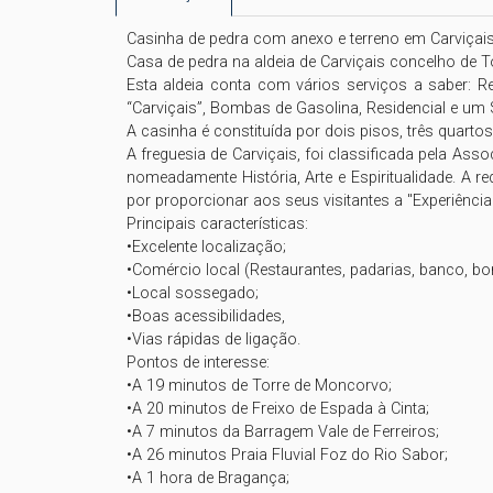
Casinha de pedra com anexo e terreno em Carviçais
Casa de pedra na aldeia de Carviçais concelho de To
Esta aldeia conta com vários serviços a saber: R
“Carviçais”, Bombas de Gasolina, Residencial e um S
A casinha é constituída por dois pisos, três quar
A freguesia de Carviçais, foi classificada pela Asso
nomeadamente História, Arte e Espiritualidade. A red
por proporcionar aos seus visitantes a "Experiência
Principais características:

•Excelente localização;

•Comércio local (Restaurantes, padarias, banco, bo
•Local sossegado;

•Boas acessibilidades, 

•Vias rápidas de ligação.

Pontos de interesse:

•A 19 minutos de Torre de Moncorvo;

•A 20 minutos de Freixo de Espada à Cinta;

•A 7 minutos da Barragem Vale de Ferreiros;

•A 26 minutos Praia Fluvial Foz do Rio Sabor;

•A 1 hora de Bragança;
