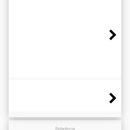
Next
Next
Referência