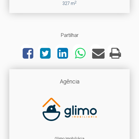
2
327 m
Partilhar
Agência
Glimo Imobiliária