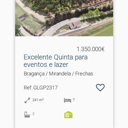
1.350.000€
Excelente Quinta para
eventos e lazer
Bragança / Mirandela / Frechas
Ref
: GLGP2317
2
241
m
7
7