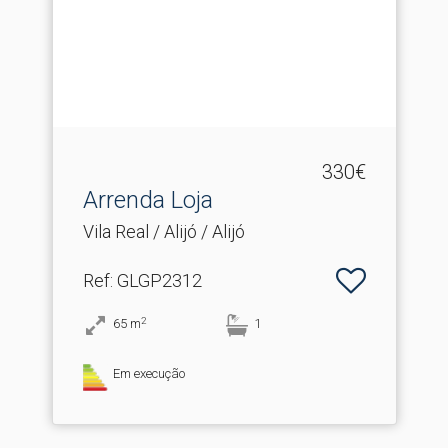
330€
Arrenda Loja
Vila Real / Alijó / Alijó
Ref
: GLGP2312
2
65
m
1
Em execução